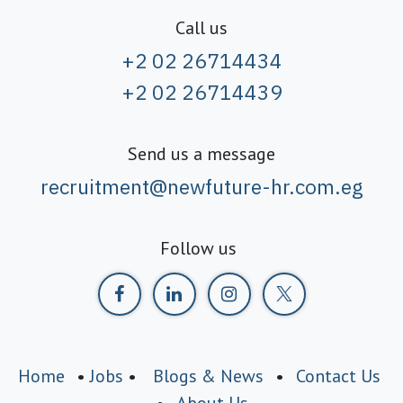
Call us
+2 02 26714434
+2 02 26714439
Send us a message
recruitment@newfuture-hr.com.eg
Follow us
Home
•
Jobs
•
Blogs & News
•
Contact Us
•
About Us