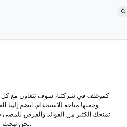
Jobs
Blogs & News
Contact us
About Us
كموظف في شركتنا، سوف
تتعاون مع كل م
وجعلها متاحة للاستخدام.
انضم إلينا ل
تمنحك الكثير من الفوائد والفرص للمضي قدم
نحن نبحث عن موظف ذو خبرة ومميز في عمله.