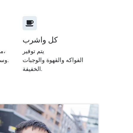
كل واشرب
يتم توفير
مارس أي رياضة مع زملائك،
الفواكه والقهوة والوجبات
وسوف نقوم بتغطية التكاليف.
الخفيفة.