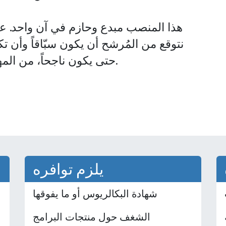
هذا المنصب
مبدع وحازم
في آن واحد. عل
نتوقع من المُرشح أن يكون سبّاقاً وأن ت
حتى يكون ناجحاً، من المهم أن يكون لديه مهارة حل المشاكل.
يلزم توافره
شهادة البكالريوس أو ما يفوقها
الشغف حول منتجات البرامج