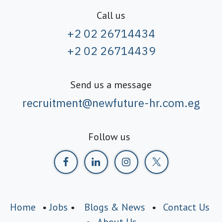
Call us
+2 02 26714434
+2 02 26714439
Send us a message
recruitment@newfuture-hr.com.eg
Follow us
Home
•
Jobs
•
Blogs & News
•
Contact Us
•
About Us