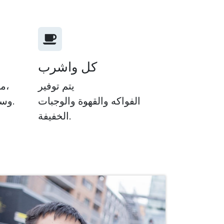
كل واشرب
يتم توفير
مارس أي رياضة مع زملائك،
الفواكه والقهوة والوجبات
وسوف نقوم بتغطية التكاليف.
الخفيفة.