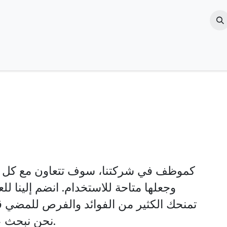
Jobs
Blogs & News
Contact us
About Us
كموظف في شركتنا، سوف
تتعاون مع كل م
وجعلها متاحة للاستخدام.
انضم إلينا ل
تمنحك الكثير من الفوائد والفرص للمضي قدم
نحن نبحث عن موظف ذو خبرة ومميز في عمله.