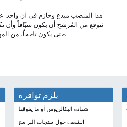
هذا المنصب
مبدع وحازم
في آن واحد. عل
نتوقع من المُرشح أن يكون سبّاقاً وأن ت
حتى يكون ناجحاً، من المهم أن يكون لديه مهارة حل المشاكل.
يلزم توافره
شهادة البكالريوس أو ما يفوقها
الشغف حول منتجات البرامج