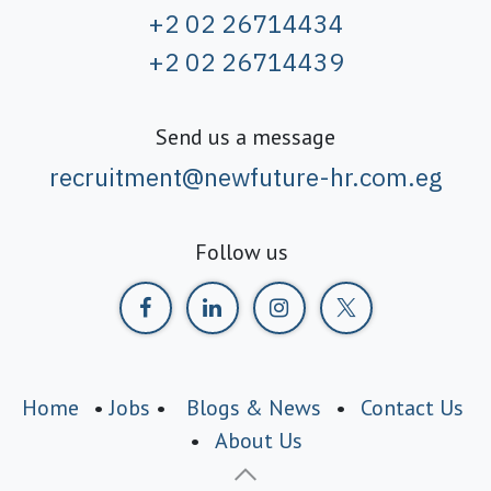
+2 02 26714434
+2 02 26714439
Send us a message
recruitment@newfuture-hr.com.eg
Follow us
Home
•
Jobs
•
Blogs & News
•
Contact Us
•
About Us