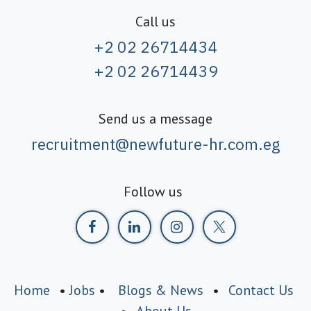
Call us
+2 02 26714434
+2 02 26714439
Send us a message
recruitment@newfuture-hr.com.eg
Follow us
Home
•
Jobs
•
Blogs & News
•
Contact Us
•
About Us