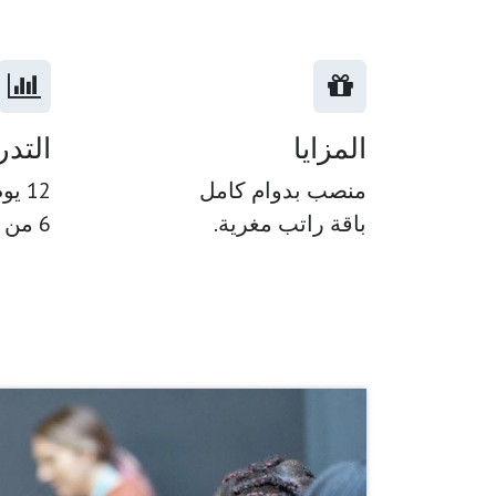
المزايا
التدر
منصب بدوام كامل
12 يوم / السنة، من ضمنها
باقة راتب مغرية.
6 من اختيارك.