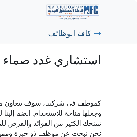
خطي للذهاب إلى المحتوى
الرئيسية
ا
كافة الوظائف
استشاري غدد صماء
كموظف في شركتنا، سوف
تتعاون م
وجعلها متاحة للاستخدام.
انضم إلينا 
تمنحك الكثير من الفوائد والفرص للمض
نحن نبحث عن موظف ذو خبرة ومميز